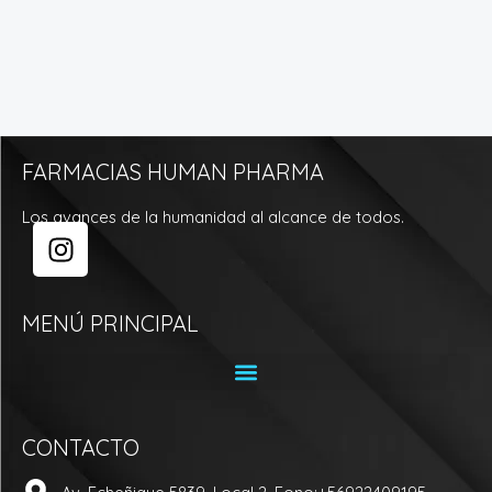
FARMACIAS HUMAN PHARMA
Los avances de la humanidad al alcance de todos.
I
n
s
t
MENÚ PRINCIPAL
a
g
r
a
CONTACTO
m