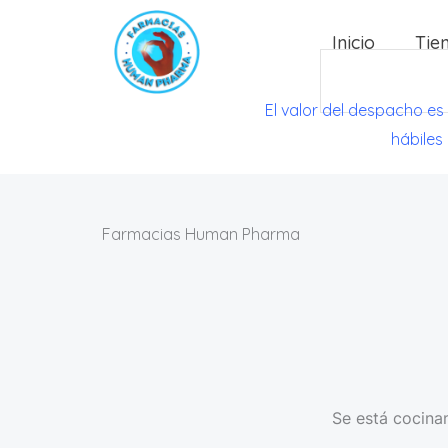
Ir
Inicio
Tie
al
Search
contenido
El valor del despacho es
hábiles
Farmacias Human Pharma
Se está cocinan