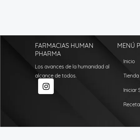
FARMACIAS HUMAN
MENÚ P
PHARMA
Inicio
Los avances de la humanidad al
alcance de todos.
Tienda
I
n
Iniciar
s
t
Receta
a
g
r
a