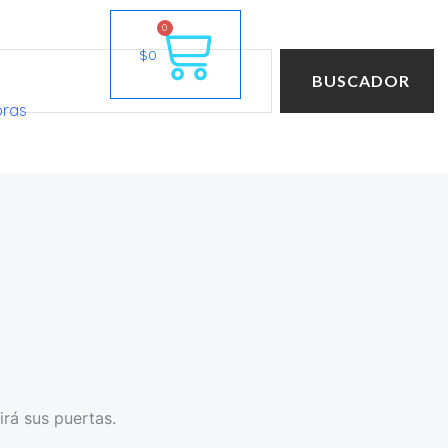
Cart
0
$
0
BUSCADOR
oras
irá sus puertas.