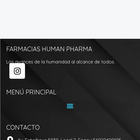
FARMACIAS HUMAN PHARMA
Los avances de la humanidad al alcance de todos.
I
n
s
t
MENÚ PRINCIPAL
a
g
r
a
CONTACTO
m