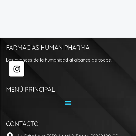
FARMACIAS HUMAN PHARMA
Los avances de la humanidad al alcance de todos.
I
n
s
t
MENÚ PRINCIPAL
a
g
r
a
CONTACTO
m