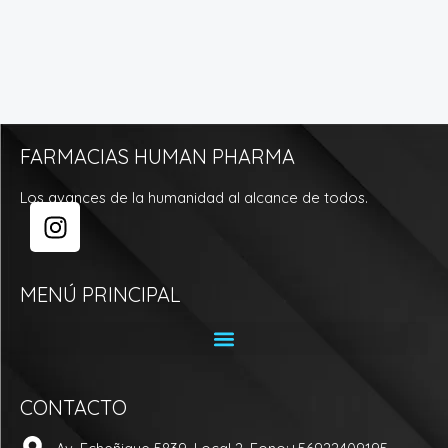
FARMACIAS HUMAN PHARMA
Los avances de la humanidad al alcance de todos.
I
n
s
t
MENÚ PRINCIPAL
a
g
r
a
CONTACTO
m