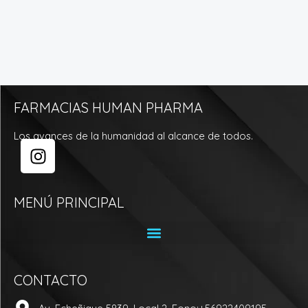
FARMACIAS HUMAN PHARMA
Los avances de la humanidad al alcance de todos.
I
n
s
t
MENÚ PRINCIPAL
a
g
r
a
CONTACTO
m