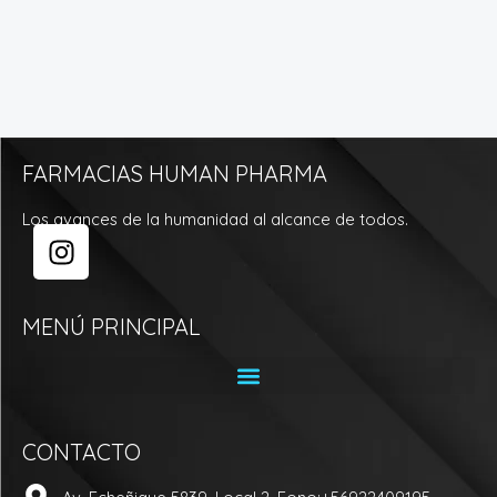
FARMACIAS HUMAN PHARMA
Los avances de la humanidad al alcance de todos.
I
n
s
t
MENÚ PRINCIPAL
a
g
r
a
CONTACTO
m