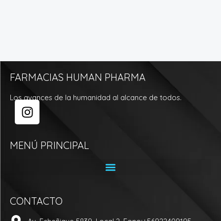
FARMACIAS HUMAN PHARMA
Los avances de la humanidad al alcance de todos.
I
n
s
t
MENÚ PRINCIPAL
a
g
r
a
CONTACTO
m