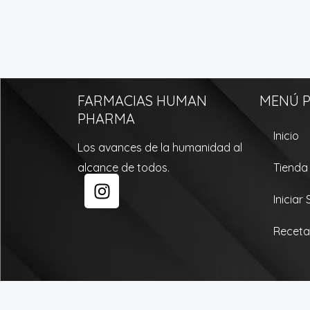
FARMACIAS HUMAN
MENÚ P
PHARMA
Inicio
Los avances de la humanidad al
alcance de todos.
Tienda
I
n
Iniciar
s
t
Receta
a
g
r
a