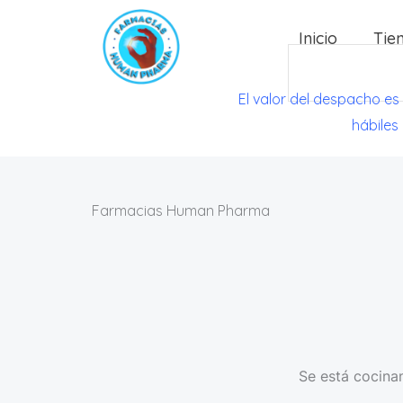
Ir
Inicio
Tie
al
Search
contenido
El valor del despacho es
hábiles
Farmacias Human Pharma
Se está cocinan