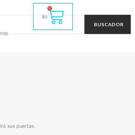
Cart
0
$
0
BUSCADOR
oras
irá sus puertas.