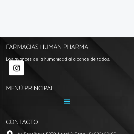
FARMACIAS HUMAN PHARMA
Los avances de la humanidad al alcance de todos.
I
n
s
t
MENÚ PRINCIPAL
a
g
r
a
CONTACTO
m