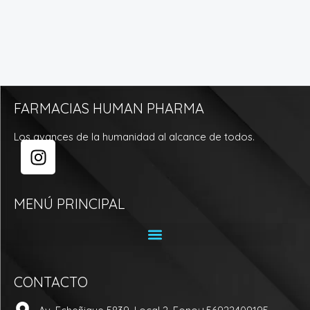
FARMACIAS HUMAN PHARMA
Los avances de la humanidad al alcance de todos.
I
n
s
t
MENÚ PRINCIPAL
a
g
r
a
CONTACTO
m