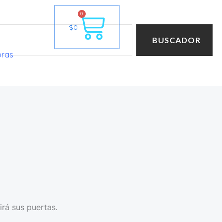
Cart
0
$
0
BUSCADOR
oras
irá sus puertas.