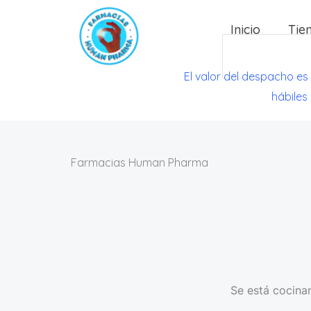
Ir
Inicio
Tie
al
Search
contenido
El valor del despacho es
hábiles
Farmacias Human Pharma
Se está cocinan