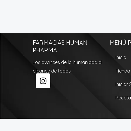
FARMACIAS HUMAN
MENÚ P
PHARMA
Inicio
Los avances de la humanidad al
alcance de todos.
Tienda
I
n
Iniciar
s
t
Receta
a
g
r
a