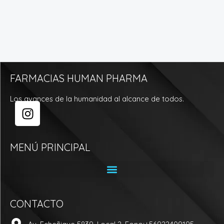
FARMACIAS HUMAN PHARMA
Los avances de la humanidad al alcance de todos.
I
n
s
t
MENÚ PRINCIPAL
a
g
r
a
CONTACTO
m