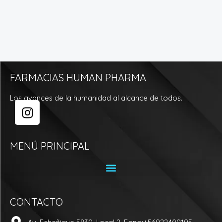
FARMACIAS HUMAN PHARMA
Los avances de la humanidad al alcance de todos.
I
n
s
t
MENÚ PRINCIPAL
a
g
r
a
CONTACTO
m