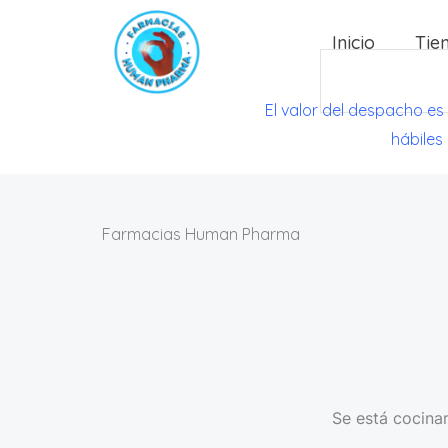
Ir
Inicio
Tie
al
Search
contenido
El valor del despacho es
hábiles
Farmacias Human Pharma
Se está cocinan