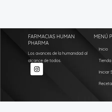
FARMACIAS HUMAN
MENÚ P
PHARMA
Inicio
Los avances de la humanidad al
alcance de todos.
Tienda
I
n
Iniciar
s
t
Receta
a
g
r
a