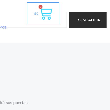
Cart
0
$
0
BUSCADOR
oras
irá sus puertas.