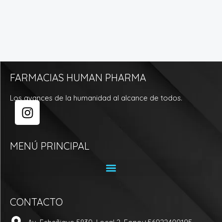
FARMACIAS HUMAN PHARMA
Los avances de la humanidad al alcance de todos.
I
n
s
t
MENÚ PRINCIPAL
a
g
r
a
CONTACTO
m