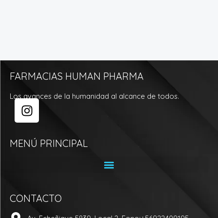
FARMACIAS HUMAN PHARMA
Los avances de la humanidad al alcance de todos.
I
n
s
t
MENÚ PRINCIPAL
a
g
r
a
CONTACTO
m