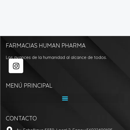
FARMACIAS HUMAN PHARMA
Los avances de la humanidad al alcance de todos.
I
n
s
t
MENÚ PRINCIPAL
a
g
r
a
CONTACTO
m