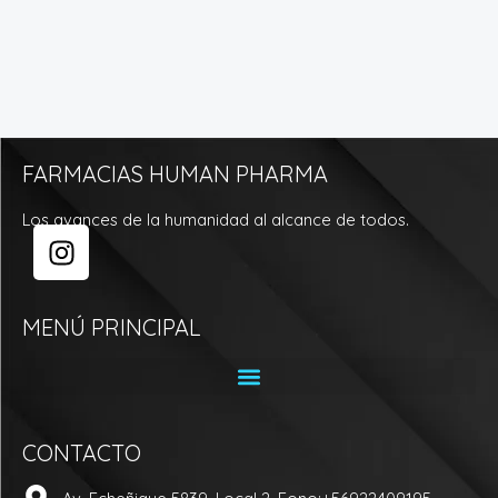
FARMACIAS HUMAN PHARMA
Los avances de la humanidad al alcance de todos.
I
n
s
t
MENÚ PRINCIPAL
a
g
r
a
CONTACTO
m