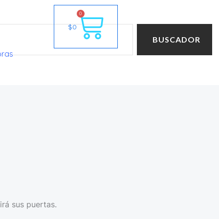
Cart
0
$
0
BUSCADOR
oras
irá sus puertas.