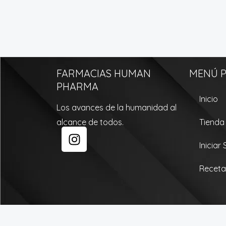
FARMACIAS HUMAN
MENÚ P
PHARMA
Inicio
Los avances de la humanidad al
alcance de todos.
Tienda
I
n
Iniciar
s
t
Receta
a
g
r
a