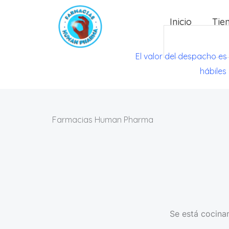
Ir
Inicio
Tie
al
Search
contenido
El valor del despacho es
hábiles
Farmacias Human Pharma
Se está cocinan