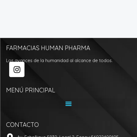
FARMACIAS HUMAN PHARMA
Los avances de la humanidad al alcance de todos.
I
n
s
t
MENÚ PRINCIPAL
a
g
r
a
CONTACTO
m