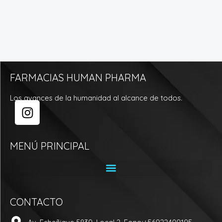
FARMACIAS HUMAN PHARMA
Los avances de la humanidad al alcance de todos.
I
n
s
t
MENÚ PRINCIPAL
a
g
r
a
CONTACTO
m