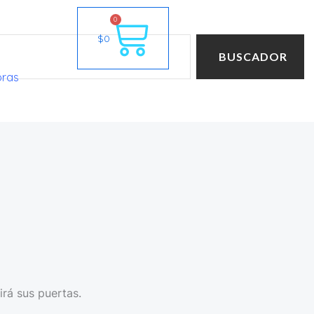
Cart
0
$
0
BUSCADOR
oras
irá sus puertas.