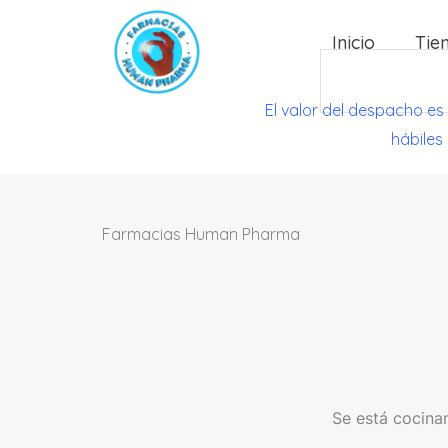
Ir
Inicio
Tie
al
Search
contenido
El valor del despacho es
hábiles
Farmacias Human Pharma
Se está cocinan