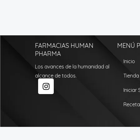
FARMACIAS HUMAN
MENÚ P
PHARMA
Inicio
Los avances de la humanidad al
alcance de todos.
Tienda
I
n
Iniciar
s
t
Receta
a
g
r
a