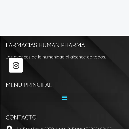
FARMACIAS HUMAN PHARMA
Los avances de la humanidad al alcance de todos.
I
n
s
t
MENÚ PRINCIPAL
a
g
r
a
CONTACTO
m