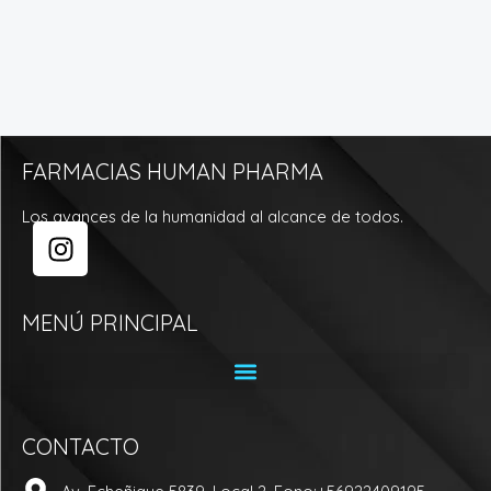
FARMACIAS HUMAN PHARMA
Los avances de la humanidad al alcance de todos.
I
n
s
t
MENÚ PRINCIPAL
a
g
r
a
CONTACTO
m