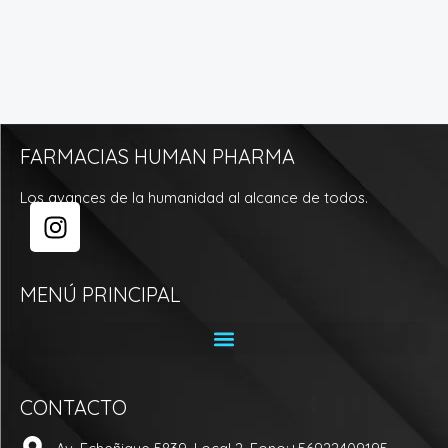
FARMACIAS HUMAN PHARMA
Los avances de la humanidad al alcance de todos.
I
n
s
t
MENÚ PRINCIPAL
a
g
r
a
CONTACTO
m